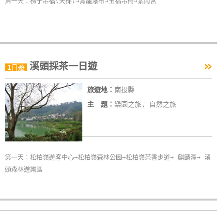
第一天：梯子吊橋(天梯)→青龍瀑布→玉福吊橋→紫南宮
»
溪頭採茶一日遊
1日遊
旅遊地：
南投縣
主 題：
樂園之旅, 自然之旅
第一天：松柏嶺遊客中心→松柏嶺森林公園→松柏嶺茶香步道→ 麒麟潭→ 溪
頭森林遊樂區