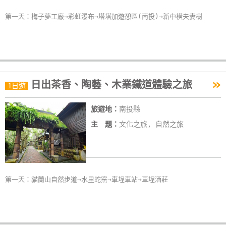
卡
第一天：梅子夢工廠→彩虹瀑布→塔塔加遊憩區(南投)→新中橫夫妻樹
訂
房
請
»
款
日出茶香、陶藝、木業鐵道體驗之旅
1日遊
收
據
旅遊地：
南投縣
主 題：
文化之旅, 自然之旅
合
作
提
案
第一天：貓蘭山自然步道→水里蛇窯→車埕車站→車埕酒莊
飯
店
合