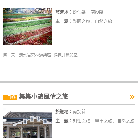
旅遊地：
彰化縣, 南投縣
主 題：
樂園之旅, 自然之旅
第一天：清水岩森林遊樂區→猴探井遊憩區
»
集集小鎮風情之旅
1日遊
旅遊地：
南投縣
主 題：
知性之旅, 單車之旅, 自然之旅