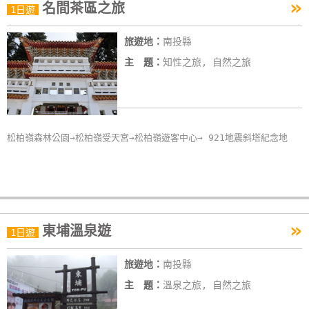
»
名間茶區之旅
1日遊
旅遊地：
南投縣
主 題：
知性之旅, 自然之旅
松柏嶺森林公園→松柏嶺受天宮→松柏嶺遊客中心→ 921地震斜塔紀念地
»
東埔溫泉遊
1日遊
旅遊地：
南投縣
主 題：
溫泉之旅, 自然之旅