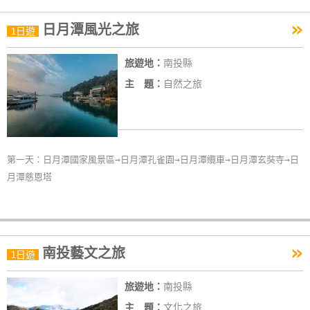
作
»
日月潭風光之旅
1日遊
廠
旅遊地：
南投縣
商
主 題：
自然之旅
合
作
旅
第一天：日月潭國家風景區→日月潭孔雀園→日月潭纜車→日月潭玄奘寺→日
伴
月潭慈恩塔
計
劃
»
南投藝文之旅
1日遊
商
品
旅遊地：
南投縣
宣
傳
主 題：
文化之旅