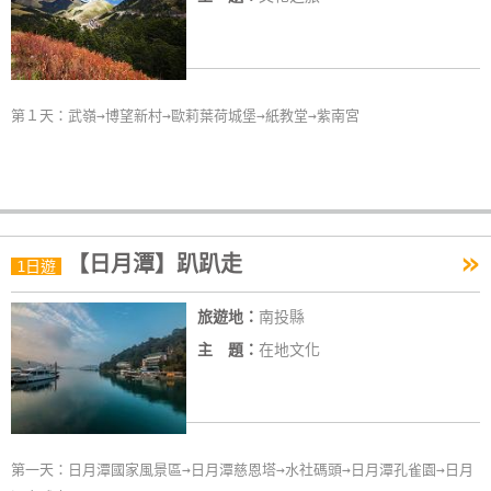
第１天：武嶺→博望新村→歐莉葉荷城堡→紙教堂→紫南宮
»
【日月潭】趴趴走
1日遊
旅遊地：
南投縣
主 題：
在地文化
第一天：日月潭國家風景區→日月潭慈恩塔→水社碼頭→日月潭孔雀園→日月