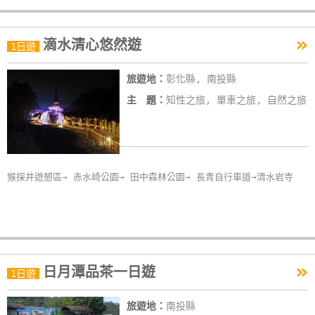
»
滴水清心悠然遊
1日遊
旅遊地：
彰化縣, 南投縣
主 題：
知性之旅, 單車之旅, 自然之旅
猴探井遊憩區→ 赤水崎公園→ 田中森林公園→ 長青自行車道→清水岩寺
»
日月潭品茶一日遊
1日遊
旅遊地：
南投縣