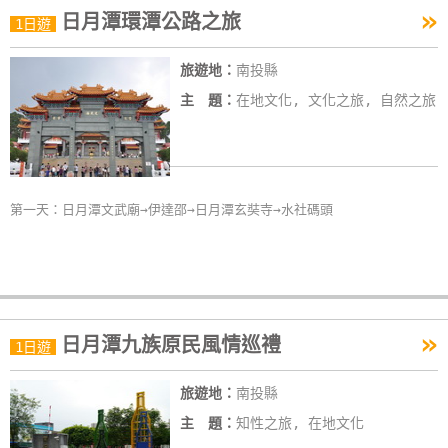
»
日月潭環潭公路之旅
特
1日遊
色
旅遊地：
南投縣
民
宿
主 題：
在地文化, 文化之旅, 自然之旅
全
球
第一天：日月潭文武廟→伊達邵→日月潭玄奘寺→水社碼頭
租
車
網
紅
»
日月潭九族原民風情巡禮
1日遊
帶
你
旅遊地：
南投縣
玩
主 題：
知性之旅, 在地文化