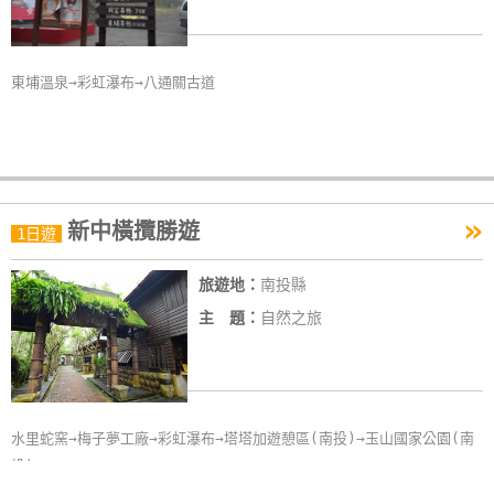
東埔溫泉→彩虹瀑布→八通關古道
»
新中橫攬勝遊
1日遊
旅遊地：
南投縣
主 題：
自然之旅
水里蛇窯→梅子夢工廠→彩虹瀑布→塔塔加遊憩區(南投)→玉山國家公園(南
投)