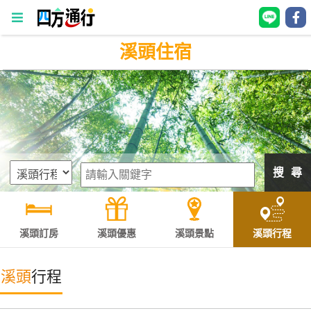
溪頭住宿
四
方
通
行
訂
房
搜 尋
台
灣
訂
溪頭訂房
溪頭優惠
溪頭景點
溪頭行程
房
溪頭
行程
直接跟飯店訂房
HOT