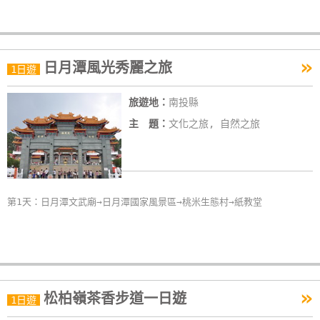
單
管
理
»
日月潭風光秀麗之旅
1日遊
會
旅遊地：
南投縣
員
主 題：
文化之旅, 自然之旅
帳
戶
客
第1天：日月潭文武廟→日月潭國家風景區→桃米生態村→紙教堂
服
聯
絡
單
»
松柏嶺茶香步道一日遊
1日遊
Line