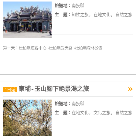
旅遊地：
南投縣
線
上
主 題：
知性之旅, 在地文化, 自然之旅
客
服
第一天：松柏嶺遊客中心→松柏嶺受天宮→松柏嶺森林公園
紅
利
查
詢
»
東埔-玉山腳下絕景湯之旅
1日遊
訂
房
旅遊地：
南投縣
Q&A
主 題：
在地文化, 文化之旅, 自然之旅
國
旅