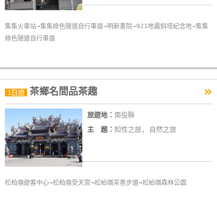
集集火車站→集集綠色隧道自行車道→明新書院→921地震斜塔紀念地→集集
綠色隧道自行車道
»
茶鄉名間品茶趣
1日遊
旅遊地：
南投縣
主 題：
知性之旅, 自然之旅
松柏嶺遊客中心→松柏嶺受天宮→松柏嶺茶香步道→松柏嶺森林公園