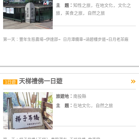
主 題：
知性之旅, 在地文化, 文化之
旅, 美食之旅, 自然之旅
第一天：豐年生態農場→伊達邵→ 日月潭纜車→涵碧樓步道→日月老茶廠
»
天梯禮佛一日遊
1日遊
旅遊地：
南投縣
主 題：
在地文化, 自然之旅