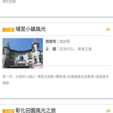
潭文武廟
»
埔里小鎮風光
1日遊
旅遊地：
南投縣
主 題：
在地文化, 美食之旅
第一天：大黑松小倆口-埔里元首館→鯉魚潭→宏碁蜜蜂生態農場→造紙龍手
創館
»
彰化田園風光之旅
1日遊