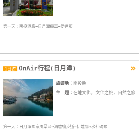
玩
樂
地
第一天：南投酒廠→日月潭纜車→伊達邵
圖
顧
客
服
»
務
OnAir行程(日月潭)
1日遊
旅遊地：
南投縣
顧
主 題：
在地文化, 文化之旅, 自然之旅
客
滿
意
度
第一天：日月潭國家風景區→涵碧樓步道→伊達邵→水社碼頭
訂