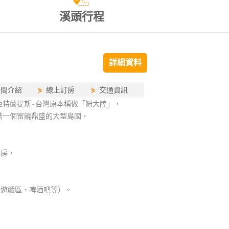
溪頭行程
詳細資料
房間介紹
⋟
線上訂房
⋟
交通資訊
如亞特蘭提斯-台灣原本稱做「姆大陸」，
在著一個富饒鼎盛的大型島國，
人房，
，
、遊戲區、啤酒吧等）。