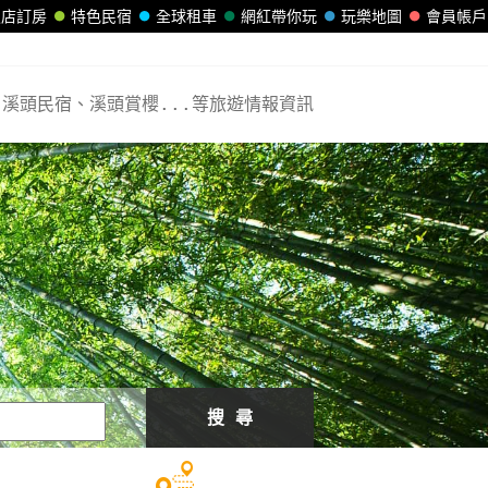
飯店訂房
特色民宿
全球租車
網紅帶你玩
玩樂地圖
會員帳戶
溪頭民宿、溪頭賞櫻...等旅遊情報資訊
搜 尋