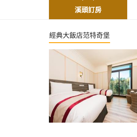
溪頭訂房
經典大飯店范特奇堡