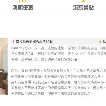
溪頭優惠
溪頭景點
⫯
南投縣魚池鄉秀水路69號
⋟
Fantasy奇幻一詞，為日式簡約建築，係導入故事性的主題（
是文明最初之地，根據柏拉圖的記載，距今12,000 年前，存
首都「波塞多尼亞」位置約在現今的宜蘭外海）。
館內共有162間客房，房型包含有雙人房、三人房、四人房及六
還規劃有大型宴會廳、觀景會議室適合各類型團體或散客入住。
另有商店賣場（含精品店）結合提供旅客一個有保障的購物中心
並首創大日月潭地區唯一的夜間娛樂場所（並含有KTV、健身房
是超越四星級飯店設備，卻是三星級收費的高質感飯店。