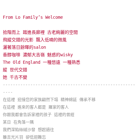
玩
樂
From Lo Family’s Welcome
地
圖
拾階而上 踏進長廊裡 古老絢麗的空間
飛縱交錯的光影 飄入低喃的微風
顧
灑著落日餘暉的salon
客
香醇咖啡 濃郁大吉嶺 魅惑的wisky
服
The Old England 一種悠遠 一種熟悉
務
縱 世代交錯
她 千古不變
-----------------------------------------------------
顧
----
客
在這裡 迎接您的家族翩然下塌 精神綿延 傳承不移
滿
在這裡 進來的客人都是 羅家的客人
意
你跟我都會告訴家裡的孩子 這裡的曾經
度
某日 在角落一隅
我們深陷絲絨沙發 想起過往
雖吉光片羽 卻低迴難忘
訂