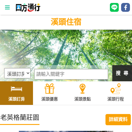
溪頭住宿
四
方
通
行
訂
房
搜 尋
台
灣
訂
溪頭訂房
溪頭優惠
溪頭景點
溪頭行程
房
老英格蘭莊園
詳細資料
直接跟飯店訂房
HOT