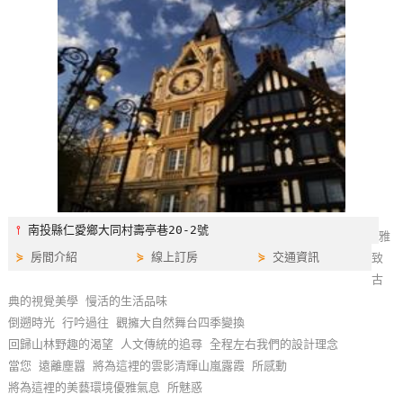
特
色
民
宿
全
球
租
車
⫯
南投縣仁愛鄉大同村壽亭巷20-2號
雅
⋟
房間介紹
⋟
線上訂房
⋟
交通資訊
致
網
古
紅
典的視覺美學 慢活的生活品味
帶
倒遡時光 行吟過往 觀擁大自然舞台四季變換
你
回歸山林野趣的渴望 人文傳統的追尋 全程左右我們的設計理念
玩
當您 遠離塵囂 將為這裡的雲影清輝山嵐露霞 所感動
將為這裡的美藝環境優雅氣息 所魅惑