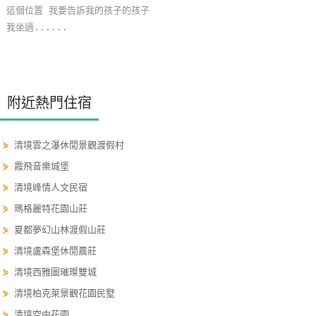
這個位置 我要告訴我的孩子的孩子
單
我坐過......
管
理
會
附近熱門住宿
員
帳
⋟
清境雲之瀑休閒景觀渡假村
戶
⋟
霞飛音樂城堡
⋟
清境峰情人文民宿
客
⋟
瑪格麗特花園山莊
服
⋟
夏都夢幻山林渡假山莊
聯
絡
⋟
清境盧森堡休閒農莊
單
⋟
清境西雅圖璀璨雙城
⋟
清境柏克萊景觀花園民墅
Line
⋟
清境空中花園