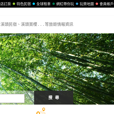
飯店訂房
特色民宿
全球租車
網紅帶你玩
玩樂地圖
會員帳戶
溪頭民宿、溪頭賞櫻...等旅遊情報資訊
搜 尋