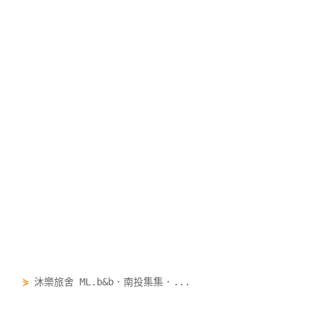
⋟
沐樂旅舍 ML.b&b．南投集集．...