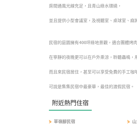
房間通風光線充足，且青山綠水環繞，
並且提供小型會議室，及視聽室、桌球室、麻
民宿的庭園擁有400坪綠地景觀，適合團體烤
在寧靜的夜晚更可以在戶外乘涼，聆聽蟲鳴，
而且來民宿居住，甚至可以享受免費的手工咖
可說是集集民宿中最豪華，最佳的渡假民宿。
附近熱門住宿
⋟
草嶺腳民宿
⋟
山