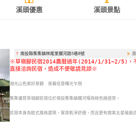
溪頭優惠
溪頭景點
⫯
南投縣集集鎮林尾里攔河路5巷8號
⋟
※草嶺腳民宿2014農曆過年(2014/1/31~2/
直接洽詢民宿，造成不便敬請見諒※
湖光山色美好景觀 夜幕低垂曙光乍現
集集優質草嶺腳民宿位於南投集集鎮攔河堰與綠色隧道旁，
民宿本身為歐式風格建築，客房乾淨舒適，而且更有媲美五星級飯