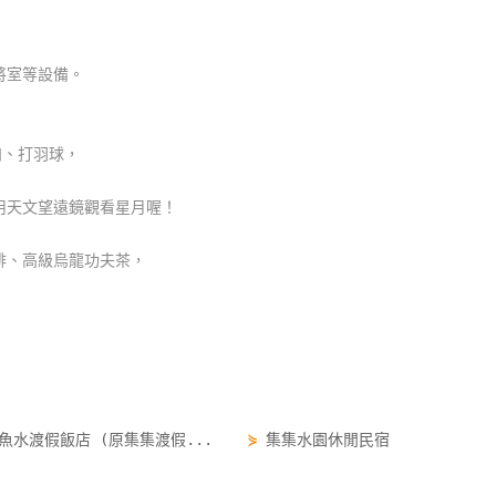
將室等設備。
肉、打羽球，
用天文望遠鏡觀看星月喔！
啡、高級烏龍功夫茶，
魚水渡假飯店 (原集集渡假...
⋟
集集水園休閒民宿