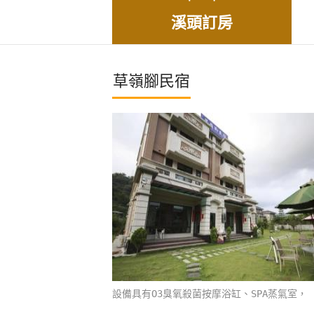
溪頭訂房
草嶺腳民宿
設備具有O3臭氧殺菌按摩浴缸、SPA蒸氣室，