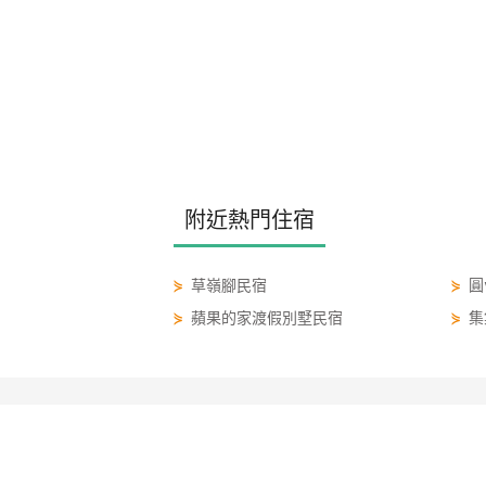
附近熱門住宿
⋟
草嶺腳民宿
⋟
圓
⋟
蘋果的家渡假別墅民宿
⋟
集