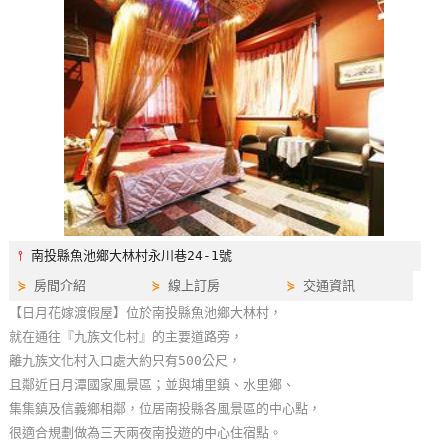
特
色
民
宿
全
球
租
車
⫯
南投縣魚池鄉大林村永川巷24-1號
⋟
房間介紹
⋟
線上訂房
⋟
交通資訊
網
【日月花嫁渡假屋】位於南投縣魚池鄉大林村，
紅
就在通往『九族文化村』的主要道路旁，
帶
離九族文化村入口處大約只有500公尺，
你
且鄰近日月潭國家風景區；並與埔里鎮、水里鄉、
玩
集集鎮及信義鄉相鄰，位居南投縣各風景區的中心點，
很適合規劃做為三天兩夜南投遊的中心住宿點。