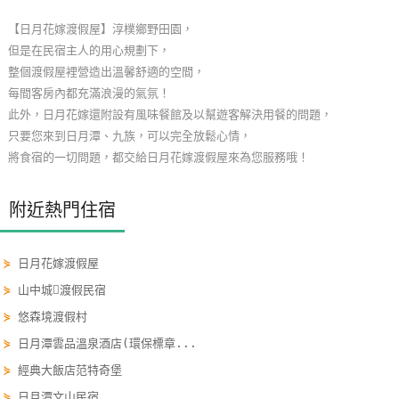
玩
【日月花嫁渡假屋】淳樸鄉野田園，
樂
但是在民宿主人的用心規劃下，
地
整個渡假屋裡營造出溫馨舒適的空間，
圖
每間客房內都充滿浪漫的氣氛！
此外，日月花嫁還附設有風味餐館及以幫遊客解決用餐的問題，
顧
只要您來到日月潭、九族，可以完全放鬆心情，
客
將食宿的一切問題，都交給日月花嫁渡假屋來為您服務哦！
服
務
附近熱門住宿
顧
⋟
日月花嫁渡假屋
客
⋟
山中城渡假民宿
滿
意
⋟
悠森境渡假村
度
⋟
日月潭雲品溫泉酒店(環保標章...
⋟
經典大飯店范特奇堡
訂
⋟
日月潭文山民宿