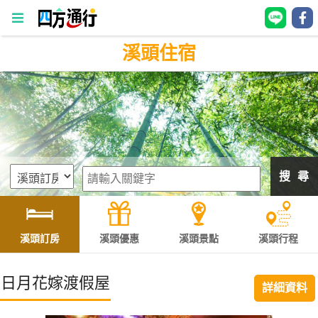
溪頭住宿
四
方
通
行
訂
房
搜 尋
台
灣
訂
溪頭訂房
溪頭優惠
溪頭景點
溪頭行程
房
日月花嫁渡假屋
詳細資料
直接跟飯店訂房
HOT